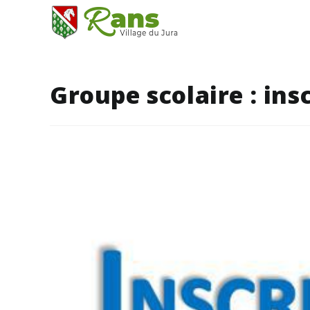
Skip
to
content
Groupe scolaire : ins