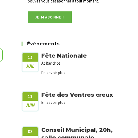
pouvez vous désabonner à tout moment.
Événements
Fête Nationale
13
At Ranchot
JUIL
En savoir plus
Fête des Ventres creux
11
En savoir plus
JUIN
Conseil Municipal, 20h,
08
salle communale