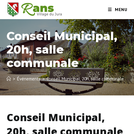
Skip
MENU
to
content
Conseil Municipal,
20h, salle
communale
>
Événements
>
Conseil Municipal, 20h, salle communale
Conseil Municipal,
20h, salle communale