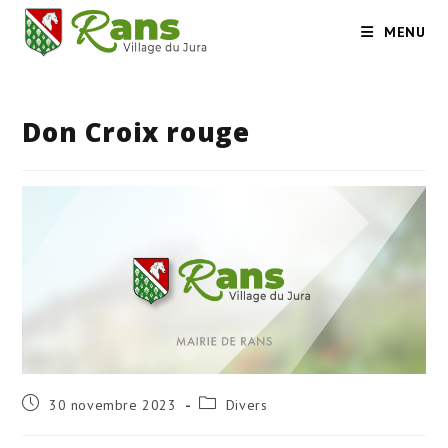
Skip
MENU
to
content
Don Croix rouge
Publication
Post
30 novembre 2023
Divers
publiée :
category: