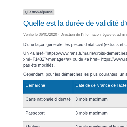
Question-réponse
Quelle est la durée de validité d'u
Vérifié le 06/01/2020 - Direction de l'information légale et admin
D'une façon générale, les pièces d'état civil (extraits et 
Un <a href="https://www.rans.fr/mairie/droits-demarche
xml=F1432">mariage</a> ou de <a href="https://www.ran
pas été modifiés.
Cependant, pour les démarches les plus courantes, un a
Démarche
Date de délivrance de l'act
Carte nationale d'identité
3 mois maximum
Passeport
3 mois maximum
Mariage
3 mois maximum si le service