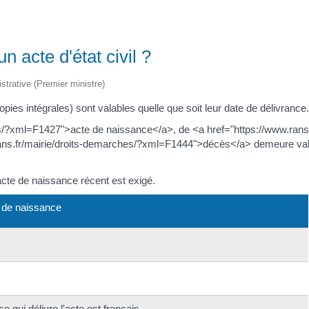
n acte d'état civil ?
istrative (Premier ministre)
copies intégrales) sont valables quelle que soit leur date de délivrance.
s/?xml=F1427">acte de naissance</a>, de <a href="https://www.rans.
s.fr/mairie/droits-demarches/?xml=F1444">décès</a> demeure valable
cte de naissance récent est exigé.
e de naissance
 qui délivre l'acte est français