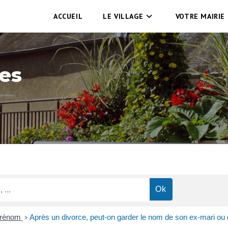
ACCUEIL
LE VILLAGE
VOTRE MAIRIE
es
prénom
Après un divorce, peut-on garder le nom de son ex-mari o
>