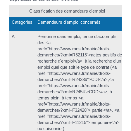
Classification des demandeurs d'emploi
Catégories
Demandeurs d'emploi concernés
A
Personne sans emploi, tenue d'accomplir
des <a
href="https://www.rans.fr/mairie/droits-
demarches/?xml=R52115">actes positifs de
recherche d'emploi</a>, à la recherche d'un
emploi quel que soit le type de contrat (<a
href="https://www.rans.fr/mairie/droits-
demarches/?xml=R24389">CDI</a>,<a
href="https://www.rans.fr/mairie/droits-
demarches/?xml=R2454">CDD</a>, à
temps plein, à temps <a
href="https://www.rans.fr/mairie/droits-
demarches/?xml=F32428"> partiel</a>, <a
href="https://www.rans.fr/mairie/droits-
demarches/?xml=F11215">temporaire</a>
ou saisonnier)