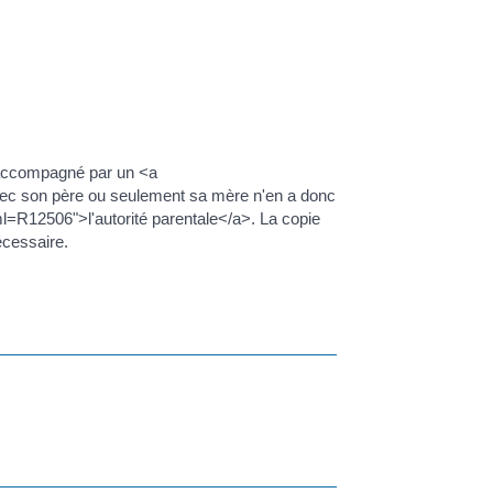
as accompagné par un <a
vec son père ou seulement sa mère n'en a donc
xml=R12506">l'autorité parentale</a>. La copie
écessaire.