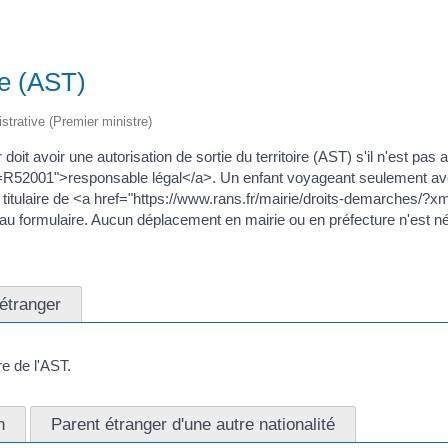
re (AST)
istrative (Premier ministre)
 doit avoir une autorisation de sortie du territoire (AST) s'il n'est p
ml=R52001">responsable légal</a>. Un enfant voyageant seulement a
le titulaire de <a href="https://www.rans.fr/mairie/droits-demarches/?
nte au formulaire. Aucun déplacement en mairie ou en préfecture n'est n
l'étranger
re de l'AST.
n
Parent étranger d'une autre nationalité