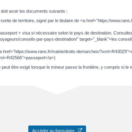
 doit avoir les documents suivants :
sortie de territoire, signé par le titulaire de <a href="https://www.ran
u passeport + visa si nécessaire selon le pays de destination. Consulte
voyageurs/conseils-par-pays-destination/" target="_blank">les conseil
e (<a href="https://www.rans.fr/mairie/droits-demarches/?xml=R43029">
/?xml=R42566">passeport</a>)
peut être exigé lorsque le mineur passe la frontière, y compris si le 
Accéder au formulaire