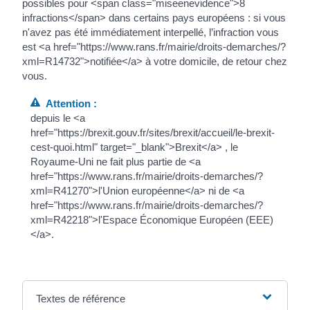
possibles pour <span class="miseenevidence">8
infractions</span> dans certains pays européens : si vous
n'avez pas été immédiatement interpellé, l’infraction vous
est <a href="https://www.rans.fr/mairie/droits-demarches/?
xml=R14732">notifiée</a> à votre domicile, de retour chez
vous.
Attention :
depuis le <a
href="https://brexit.gouv.fr/sites/brexit/accueil/le-brexit-
cest-quoi.html" target="_blank">Brexit</a> , le
Royaume-Uni ne fait plus partie de <a
href="https://www.rans.fr/mairie/droits-demarches/?
xml=R41270">l'Union européenne</a> ni de <a
href="https://www.rans.fr/mairie/droits-demarches/?
xml=R42218">l'Espace Économique Européen (EEE)
</a>.
Textes de référence