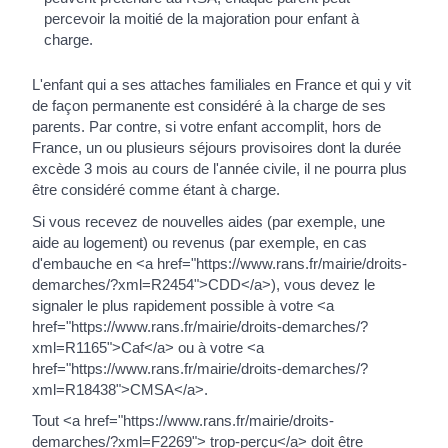
percevoir la moitié de la majoration pour enfant à
charge.
L'enfant qui a ses attaches familiales en France et qui y vit
de façon permanente est considéré à la charge de ses
parents. Par contre, si votre enfant accomplit, hors de
France, un ou plusieurs séjours provisoires dont la durée
excède 3 mois au cours de l'année civile, il ne pourra plus
être considéré comme étant à charge.
Si vous recevez de nouvelles aides (par exemple, une
aide au logement) ou revenus (par exemple, en cas
d'embauche en <a href="https://www.rans.fr/mairie/droits-
demarches/?xml=R2454">CDD</a>), vous devez le
signaler le plus rapidement possible à votre <a
href="https://www.rans.fr/mairie/droits-demarches/?
xml=R1165">Caf</a> ou à votre <a
href="https://www.rans.fr/mairie/droits-demarches/?
xml=R18438">CMSA</a>.
Tout <a href="https://www.rans.fr/mairie/droits-
demarches/?xml=F2269"> trop-perçu</a> doit être