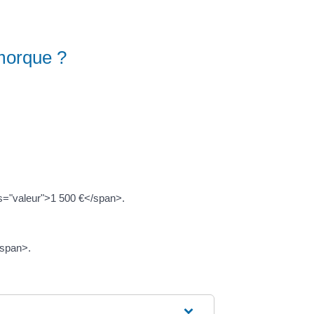
emorque ?
ass="valeur">1 500 €</span>.
/span>.