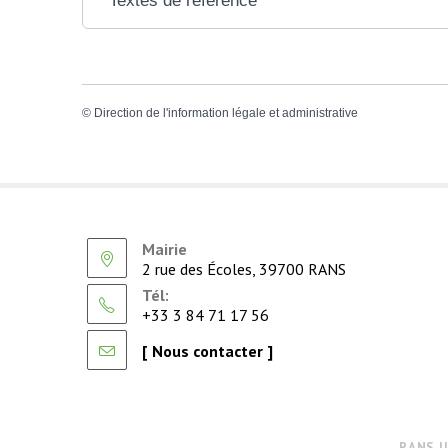
Textes de référence
©
Direction de l'information légale et administrative
Mairie
2 rue des Écoles, 39700 RANS
Tél:
+33 3 84 71 17 56
[ Nous contacter ]
RANS J