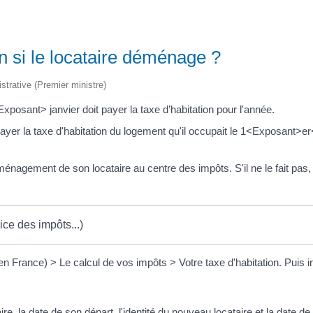
ion si le locataire déménage ?
istrative (Premier ministre)
posant> janvier doit payer la taxe d’habitation pour l'année.
ayer la taxe d'habitation du logement qu'il occupait le 1<Exposant>e
énagement de son locataire au centre des impôts. S'il ne le fait pas, 
ice des impôts...)
 en France) > Le calcul de vos impôts > Votre taxe d'habitation. Puis i
aire, la date de son départ, l'identité du nouveau locataire et la dat