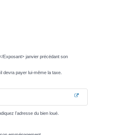
r</Exposant> janvier précédant son
il devra payer lui-même la taxe.
ndiquez l'adresse du bien loué.
e de son emménagement.