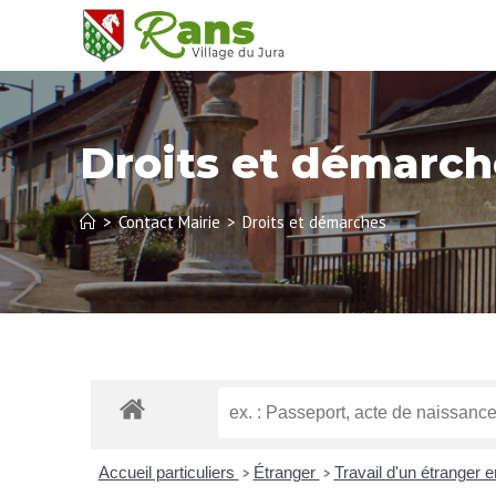
Droits et démarch
>
Contact Mairie
>
Droits et démarches
Accueil particuliers
Étranger
Travail d'un étranger 
>
>