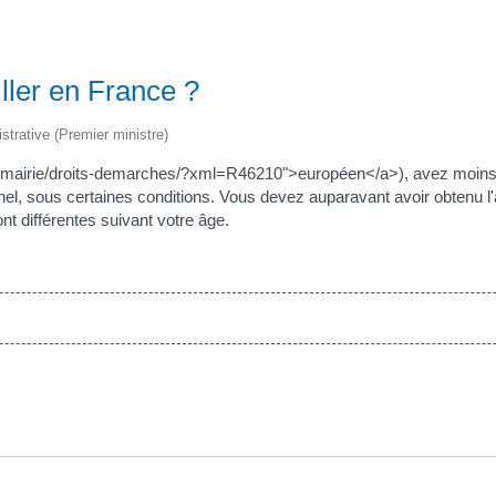
iller en France ?
istrative (Premier ministre)
.fr/mairie/droits-demarches/?xml=R46210">européen</a>), avez moins
l, sous certaines conditions. Vous devez auparavant avoir obtenu l'auto
ont différentes suivant votre âge.