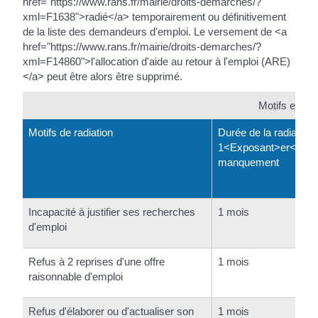
href="https://www.rans.fr/mairie/droits-demarches/?
xml=F1638">radié</a> temporairement ou définitivement
de la liste des demandeurs d'emploi. Le versement de <a
href="https://www.rans.fr/mairie/droits-demarches/?
xml=F14860">l'allocation d'aide au retour à l'emploi (ARE)
</a> peut être alors être supprimé.
Motifs et dur
Motifs de radiation
Durée de la radiation 
1<Exposant>er</Exp
manquement
Incapacité à justifier ses recherches
1 mois
d'emploi
Refus à 2 reprises d'une offre
1 mois
raisonnable d'emploi
Refus d'élaborer ou d'actualiser son
1 mois