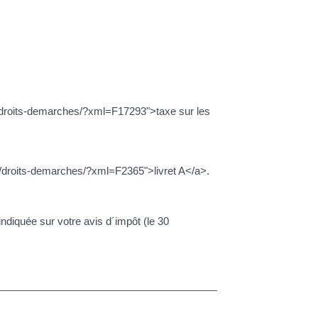
ie/droits-demarches/?xml=F17293">taxe sur les
e/droits-demarches/?xml=F2365">livret A</a>.
indiquée sur votre avis d´impôt (le 30