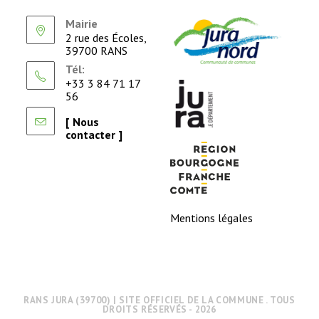
Mairie
2 rue des Écoles,
39700 RANS
Tél:
+33 3 84 71 17
56
[ Nous
contacter ]
Mentions légales
RANS JURA (39700) | SITE OFFICIEL DE LA COMMUNE . TOUS
DROITS RÉSERVÉS - 2026