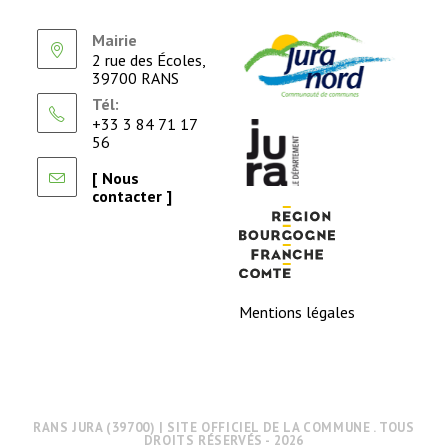
Mairie
2 rue des Écoles,
39700 RANS
Tél:
+33 3 84 71 17
56
[ Nous
contacter ]
Mentions légales
RANS JURA (39700) | SITE OFFICIEL DE LA COMMUNE . TOUS
DROITS RÉSERVÉS - 2026