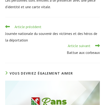
Les personnes sont invitées à se présenter avec une pièce
d’identité et une carte vitale.
Read
Article précédent
more
Journée nationale du souvenir des victimes et des héros de
articles
la déportation
Article suivant
Battue aux corbeaux
VOUS DEVRIEZ ÉGALEMENT AIMER