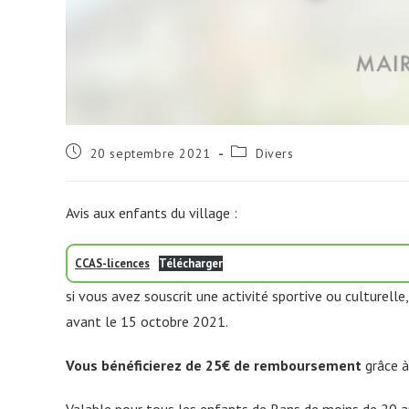
Publication
Post
20 septembre 2021
Divers
publiée :
category:
Avis aux enfants du village :
CCAS-licences
Télécharger
si vous avez souscrit une activité sportive ou culturelle
avant le 15 octobre 2021.
Vous bénéficierez de 25€ de remboursement
grâce à
Valable pour tous les enfants de Rans de moins de 20 a