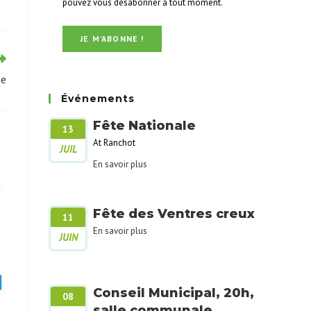
pouvez vous désabonner à tout moment.
ue
Événements
Fête Nationale
13
At Ranchot
JUIL
En savoir plus
Fête des Ventres creux
11
En savoir plus
JUIN
Conseil Municipal, 20h,
08
salle communale