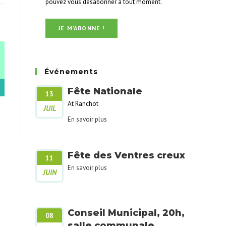
pouvez vous désabonner à tout moment.
Événements
Fête Nationale
13
At Ranchot
JUIL
En savoir plus
Fête des Ventres creux
11
En savoir plus
JUIN
Conseil Municipal, 20h,
08
salle communale