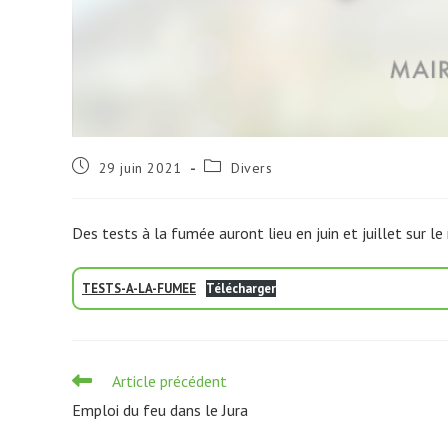
Publication
Post
29 juin 2021
Divers
publiée :
category:
Des tests à la fumée auront lieu en juin et juillet sur l
TESTS-A-LA-FUMEE
Télécharger
Read
Article précédent
more
Emploi du feu dans le Jura
articles