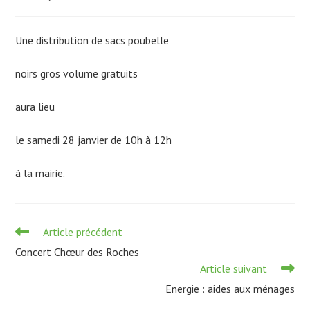
publiée :
category:
Une distribution de sacs poubelle
noirs gros volume gratuits
aura lieu
le samedi 28 janvier de 10h à 12h
à la mairie.
Read
Article précédent
more
Concert Chœur des Roches
articles
Article suivant
Energie : aides aux ménages