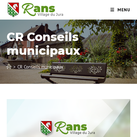
Skip
MENU
to
content
CR Conseils
municipaux
>
CR Conseils municipaux