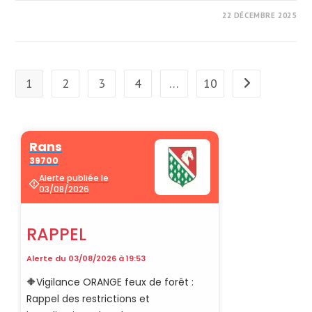
22 DÉCEMBRE 2025
1
2
3
4
…
10
Aller à la page 