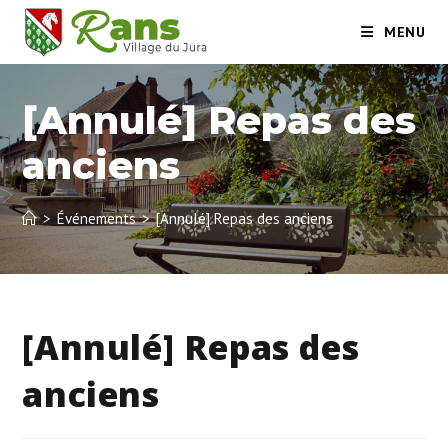
Skip
MENU
to
content
[Annulé] Repas des
anciens
>
Événements
>
[Annulé] Repas des anciens
[Annulé] Repas des
anciens