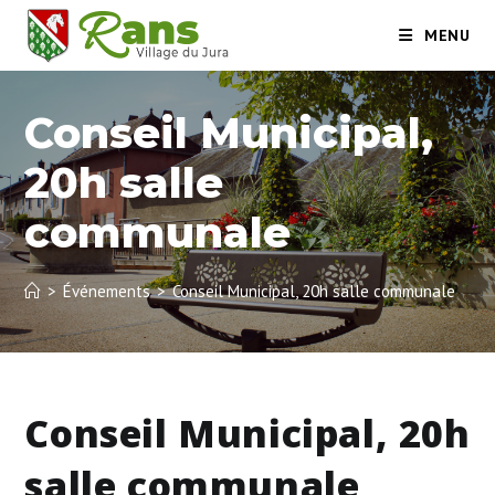
Skip
MENU
to
content
Conseil Municipal,
20h salle
communale
>
Événements
>
Conseil Municipal, 20h salle communale
Conseil Municipal, 20h
salle communale