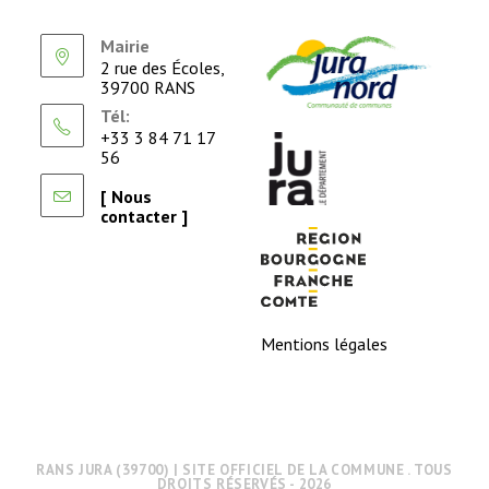
Mairie
2 rue des Écoles,
39700 RANS
Tél:
+33 3 84 71 17
56
[ Nous
contacter ]
Mentions légales
RANS JURA (39700) | SITE OFFICIEL DE LA COMMUNE . TOUS
DROITS RÉSERVÉS - 2026