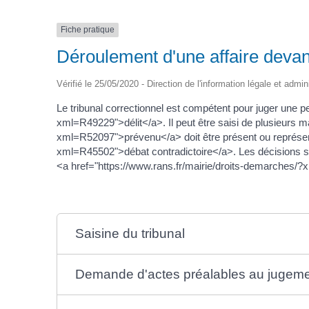
Fiche pratique
Déroulement d'une affaire devant
Vérifié le 25/05/2020 - Direction de l'information légale et admin
Le tribunal correctionnel est compétent pour juger une
xml=R49229">délit</a>. Il peut être saisi de plusieurs m
xml=R52097">prévenu</a> doit être présent ou représent
xml=R45502">débat contradictoire</a>. Les décisions so
<a href="https://www.rans.fr/mairie/droits-demarches/
Saisine du tribunal
Demande d'actes préalables au jugem