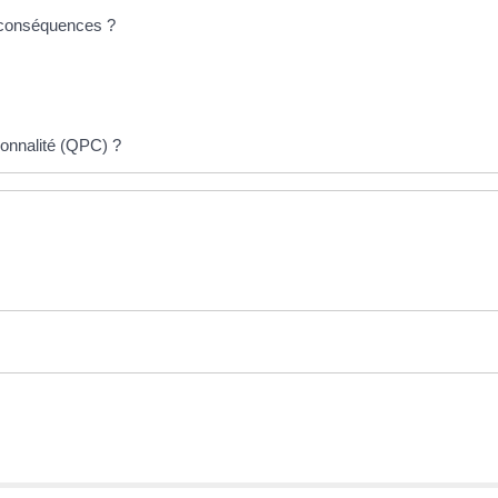
es conséquences ?
tionnalité (QPC) ?