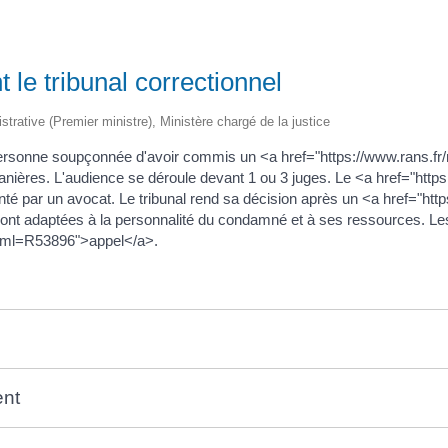
 le tribunal correctionnel
istrative (Premier ministre), Ministère chargé de la justice
 personne soupçonnée d'avoir commis un <a href="https://www.rans.fr
anières. L'audience se déroule devant 1 ou 3 juges. Le <a href="http
é par un avocat. Le tribunal rend sa décision après un <a href="http
nt adaptées à la personnalité du condamné et à ses ressources. Les
?xml=R53896">appel</a>.
ent