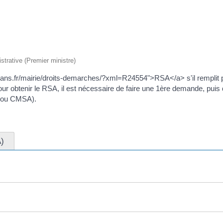
istrative (Premier ministre)
.rans.fr/mairie/droits-demarches/?xml=R24554">RSA</a> s'il remplit p
 obtenir le RSA, il est nécessaire de faire une 1ère demande, puis d'a
af ou CMSA).
)