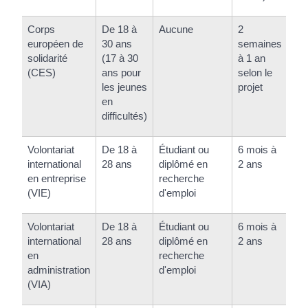
Corps
De 18 à
Aucune
2
Va
européen de
30 ans
semaines
solidarité
(17 à 30
à 1 an
(CES)
ans pour
selon le
les jeunes
projet
en
difficultés)
Volontariat
De 18 à
Étudiant ou
6 mois à
En
international
28 ans
diplômé en
2 ans
se
en entreprise
recherche
(VIE)
d'emploi
Volontariat
De 18 à
Étudiant ou
6 mois à
En
international
28 ans
diplômé en
2 ans
se
en
recherche
administration
d'emploi
(VIA)