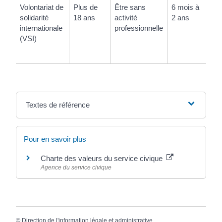
Volontariat de
Plus de
Être sans
6 mois à
En
solidarité
18 ans
activité
2 ans
cl
internationale
professionnelle
et
(VSI)
cl
se
Textes de référence
Pour en savoir plus
Charte des valeurs du service civique
Agence du service civique
©
Direction de l'information légale et administrative