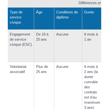
Différences entre l
Type de
Âge
Conditions de
Durée
In
service
diplôme
(m
civique
Engagement
De 16 à
Aucune
6 mois à
<s
de service
25 ans
1 an
cl
civique (ESC)
(+
cl
en 
Volontariat
Plus de
Aucune
6 mois à
En
associatif
25 ans
2 ans (la
cl
durée
et
cumulée
<s
des
cl
contrats
est d'au
maximum
3 ans)