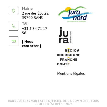
Mairie
2 rue des Écoles,
39700 RANS
Tél:
+33 3 84 71 17
56
[ Nous
contacter ]
Mentions légales
RANS JURA (39700) | SITE OFFICIEL DE LA COMMUNE . TOUS
DROITS RÉSERVÉS - 2026