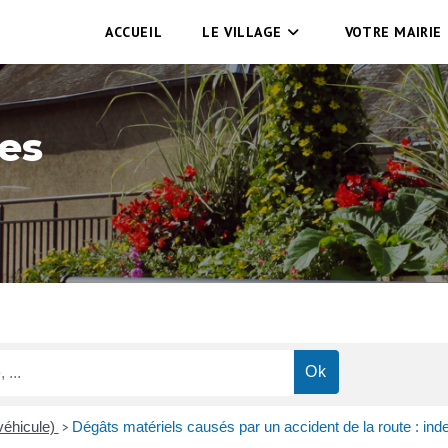
ACCUEIL
LE VILLAGE
VOTRE MAIRIE
es
véhicule)
Dégâts matériels causés par un accident de la route : ind
>