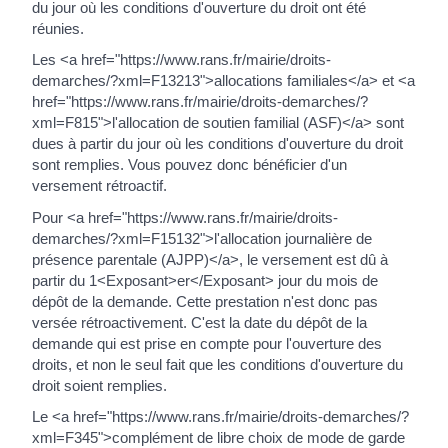
du jour où les conditions d'ouverture du droit ont été
réunies.
Les <a href="https://www.rans.fr/mairie/droits-
demarches/?xml=F13213">allocations familiales</a> et <a
href="https://www.rans.fr/mairie/droits-demarches/?
xml=F815">l'allocation de soutien familial (ASF)</a> sont
dues à partir du jour où les conditions d'ouverture du droit
sont remplies. Vous pouvez donc bénéficier d'un
versement rétroactif.
Pour <a href="https://www.rans.fr/mairie/droits-
demarches/?xml=F15132">l'allocation journalière de
présence parentale (AJPP)</a>, le versement est dû à
partir du 1<Exposant>er</Exposant> jour du mois de
dépôt de la demande. Cette prestation n'est donc pas
versée rétroactivement. C'est la date du dépôt de la
demande qui est prise en compte pour l'ouverture des
droits, et non le seul fait que les conditions d'ouverture du
droit soient remplies.
Le <a href="https://www.rans.fr/mairie/droits-demarches/?
xml=F345">complément de libre choix de mode de garde