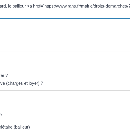
retard, le bailleur <a href="https://www.rans.fr/mairie/droits-demarche
yer ?
ive (charges et loyer) ?
vé
étaire (bailleur)