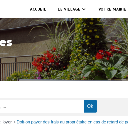
ACCUEIL
LE VILLAGE
VOTRE MAIRIE
es
: loyer
Doit-on payer des frais au propriétaire en cas de retard de 
>