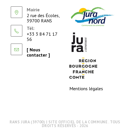
Mairie
2 rue des Écoles,
39700 RANS
Tél:
+33 3 84 71 17
56
[ Nous
contacter ]
Mentions légales
RANS JURA (39700) | SITE OFFICIEL DE LA COMMUNE . TOUS
DROITS RÉSERVÉS - 2026