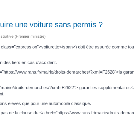
uire une voiture sans permis ?
istrative (Premier ministre)
lass="expression">voiturette</span>) doit être assurée comme tout v
n des tiers en cas d'accident.
="https://www.rans.fr/mairie/droits-demarches/?xml=F2628">la garanti
r/mairie/droits-demarches/?xml=F2622"> garanties supplémentaires<
nt.
oins élevés que pour une automobile classique.
ie pas de la clause du <a href="https://www.rans.fr/mairie/droits-