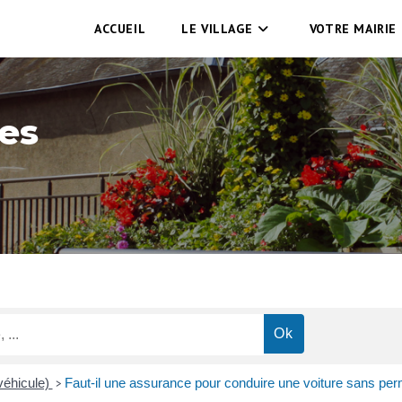
ACCUEIL
LE VILLAGE
VOTRE MAIRIE
es
véhicule)
Faut-il une assurance pour conduire une voiture sans per
>