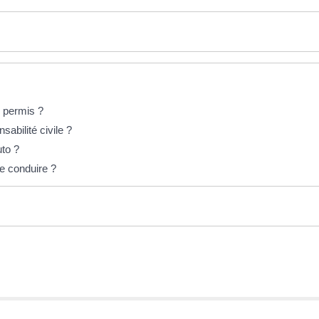
s permis ?
abilité civile ?
to ?
e conduire ?