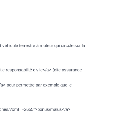
éhicule terrestre à moteur qui circule sur la
e responsabilité civile</a> (dite assurance
/a> pour permettre par exemple que le
demarches/?xml=F2655">bonus/malus</a>