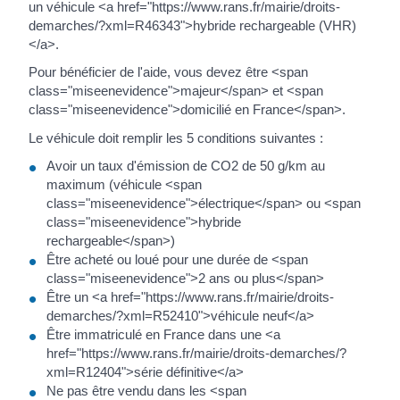
un véhicule <a href="https://www.rans.fr/mairie/droits-
demarches/?xml=R46343">hybride rechargeable (VHR)
</a>.
Pour bénéficier de l'aide, vous devez être <span
class="miseenevidence">majeur</span> et <span
class="miseenevidence">domicilié en France</span>.
Le véhicule doit remplir les 5 conditions suivantes :
Avoir un taux d'émission de CO2 de 50 g/km au
maximum (véhicule <span
class="miseenevidence">électrique</span> ou <span
class="miseenevidence">hybride
rechargeable</span>)
Être acheté ou loué pour une durée de <span
class="miseenevidence">2 ans ou plus</span>
Être un <a href="https://www.rans.fr/mairie/droits-
demarches/?xml=R52410">véhicule neuf</a>
Être immatriculé en France dans une <a
href="https://www.rans.fr/mairie/droits-demarches/?
xml=R12404">série définitive</a>
Ne pas être vendu dans les <span