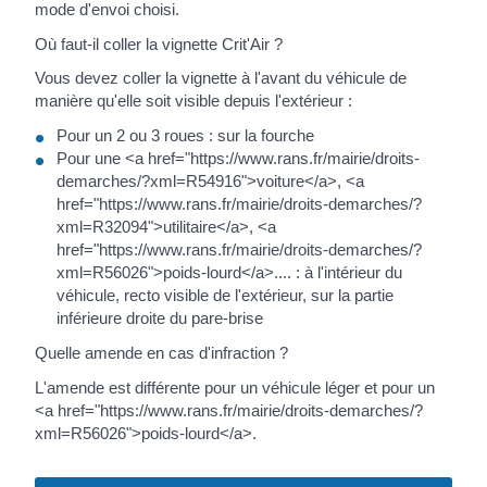
mode d'envoi choisi.
Où faut-il coller la vignette Crit'Air ?
Vous devez coller la vignette à l'avant du véhicule de
manière qu'elle soit visible depuis l'extérieur :
Pour un 2 ou 3 roues : sur la fourche
Pour une <a href="https://www.rans.fr/mairie/droits-
demarches/?xml=R54916">voiture</a>, <a
href="https://www.rans.fr/mairie/droits-demarches/?
xml=R32094">utilitaire</a>, <a
href="https://www.rans.fr/mairie/droits-demarches/?
xml=R56026">poids-lourd</a>.... : à l'intérieur du
véhicule, recto visible de l'extérieur, sur la partie
inférieure droite du pare-brise
Quelle amende en cas d'infraction ?
L'amende est différente pour un véhicule léger et pour un
<a href="https://www.rans.fr/mairie/droits-demarches/?
xml=R56026">poids-lourd</a>.