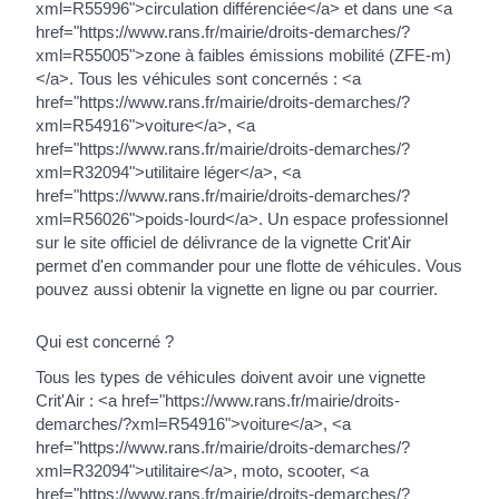
xml=R55996">circulation différenciée</a> et dans une <a
href="https://www.rans.fr/mairie/droits-demarches/?
xml=R55005">zone à faibles émissions mobilité (ZFE-m)
</a>. Tous les véhicules sont concernés : <a
href="https://www.rans.fr/mairie/droits-demarches/?
xml=R54916">voiture</a>, <a
href="https://www.rans.fr/mairie/droits-demarches/?
xml=R32094">utilitaire léger</a>, <a
href="https://www.rans.fr/mairie/droits-demarches/?
xml=R56026">poids-lourd</a>. Un espace professionnel
sur le site officiel de délivrance de la vignette Crit'Air
permet d'en commander pour une flotte de véhicules. Vous
pouvez aussi obtenir la vignette en ligne ou par courrier.
Qui est concerné ?
Tous les types de véhicules doivent avoir une vignette
Crit'Air : <a href="https://www.rans.fr/mairie/droits-
demarches/?xml=R54916">voiture</a>, <a
href="https://www.rans.fr/mairie/droits-demarches/?
xml=R32094">utilitaire</a>, moto, scooter, <a
href="https://www.rans.fr/mairie/droits-demarches/?