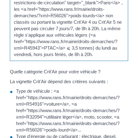
restrictions-de-circulation" target="_blank">Paris</a> ,
les <a href="https://www.rans.fr/mairie/droits-
demarches/?xml=R56026">poids-lourds</a> non
classés ou portant la vignette Crit'Air 4 ou Crit'Air 5 ne
peuvent pas circuler 7 jours/7, de 8h à 20h. La même
règle s'applique aux véhicules légers (<a
href="https://www.rans.fr/mairie/droits-demarches/?
xml=R45943">PTAC</a> ⩽ 3,5 tonnes) du lundi au
vendredi, hors jours fériés, de 8h à 20h.
Quelle catégorie Crit'Air pour votre véhicule ?
La vignette Crit'Air dépend des critères suivants :
Type de véhicule : <a
href="https://www.rans.fr/mairie/droits-demarches/?
xml=R54916">voiture</a>, <a
href="https://www.rans.fr/mairie/droits-demarches/?
xml=R32094">utilitaire léger</a>, moto, scooter, <a
href="https://www.rans.fr/mairie/droits-demarches/?
xml=R56026">poids-lourd</a>...
Type d'énergie ou de carburant : électrique, diesel,