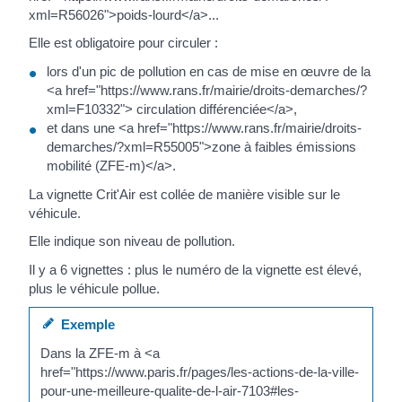
xml=R56026">poids-lourd</a>...
Elle est obligatoire pour circuler :
lors d'un pic de pollution en cas de mise en œuvre de la
<a href="https://www.rans.fr/mairie/droits-demarches/?
xml=F10332"> circulation différenciée</a>,
et dans une <a href="https://www.rans.fr/mairie/droits-
demarches/?xml=R55005">zone à faibles émissions
mobilité (ZFE-m)</a>.
La vignette Crit'Air est collée de manière visible sur le
véhicule.
Elle indique son niveau de pollution.
Il y a 6 vignettes : plus le numéro de la vignette est élevé,
plus le véhicule pollue.
Exemple
Dans la ZFE-m à <a
href="https://www.paris.fr/pages/les-actions-de-la-ville-
pour-une-meilleure-qualite-de-l-air-7103#les-