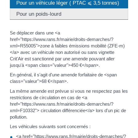
Pour un véhicule léger ( PTAC ⩽ 3,5 tonnes)
Pour un poids-lourd
Se déplacer dans une <a
href="https://www.rans.fr/mairie/droits-demarches/?
xml=R55005">zone à faibles émissions mobilité (ZFE-m)
</a> avec un véhicule non autorisé ou sans vignette
Crit'Air est sanctionné par une amende pouvant aller
jusqu'à <span class="valeur">450 €</span>.
En général, il s'agit d'une amende forfaitaire de <span
class="valeur">68 €</span>.
La même amende est prévue si vous ne respectez pas les
restrictions de circulation en cas de <a
href="https://www.rans.fr/mairie/droits-demarches/?
xml=F10332"> circulation différenciée</a> lors d'un pic de
pollution.
Les véhicules suivants sont concernés :
<a href="https://www.rans.fr/mairie/droits-demarches/?