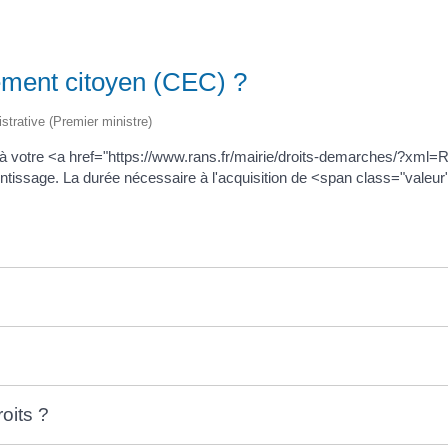
ement citoyen (CEC) ?
istrative (Premier ministre)
 à votre <a href="https://www.rans.fr/mairie/droits-demarches/?x
rentissage. La durée nécessaire à l'acquisition de <span class="vale
oits ?