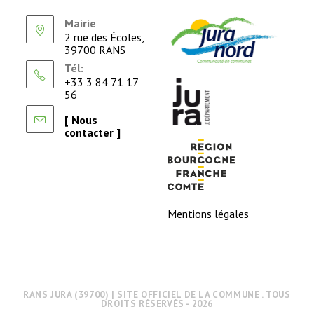
Mairie
2 rue des Écoles,
39700 RANS
Tél:
+33 3 84 71 17
56
[ Nous
contacter ]
Mentions légales
RANS JURA (39700) | SITE OFFICIEL DE LA COMMUNE . TOUS
DROITS RÉSERVÉS - 2026