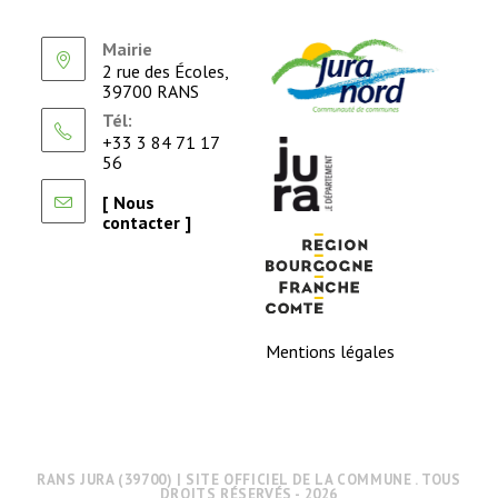
Mairie
2 rue des Écoles,
39700 RANS
Tél:
+33 3 84 71 17
56
[ Nous
contacter ]
Mentions légales
RANS JURA (39700) | SITE OFFICIEL DE LA COMMUNE . TOUS
DROITS RÉSERVÉS - 2026