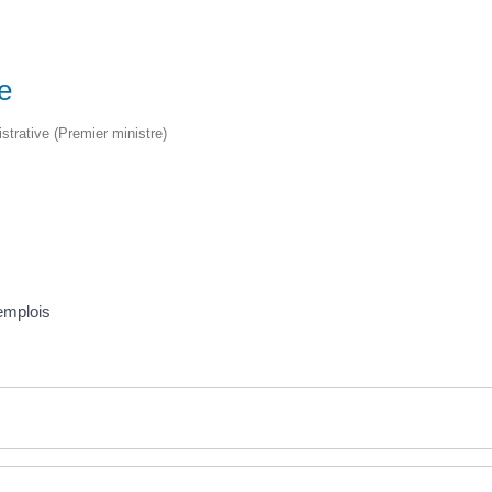
e
istrative (Premier ministre)
'emplois