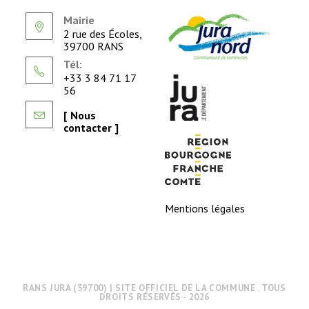
Mairie
2 rue des Écoles,
39700 RANS
Tél:
+33 3 84 71 17
56
[ Nous
contacter ]
Mentions légales
RANS JURA (39700) | SITE OFFICIEL DE LA COMMUNE . TOUS
DROITS RÉSERVÉS - 2026