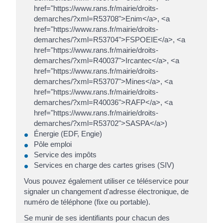
href="https://www.rans.fr/mairie/droits-
demarches/?xml=R53708">Enim</a>, <a
href="https://www.rans.fr/mairie/droits-
demarches/?xml=R53704">FSPOEIE</a>, <a
href="https://www.rans.fr/mairie/droits-
demarches/?xml=R40037">Ircantec</a>, <a
href="https://www.rans.fr/mairie/droits-
demarches/?xml=R53707">Mines</a>, <a
href="https://www.rans.fr/mairie/droits-
demarches/?xml=R40036">RAFP</a>, <a
href="https://www.rans.fr/mairie/droits-
demarches/?xml=R53702">SASPA</a>)
Énergie (EDF, Engie)
Pôle emploi
Service des impôts
Services en charge des cartes grises (SIV)
Vous pouvez également utiliser ce téléservice pour
signaler un changement d'adresse électronique, de
numéro de téléphone (fixe ou portable).
Se munir de ses identifiants pour chacun des