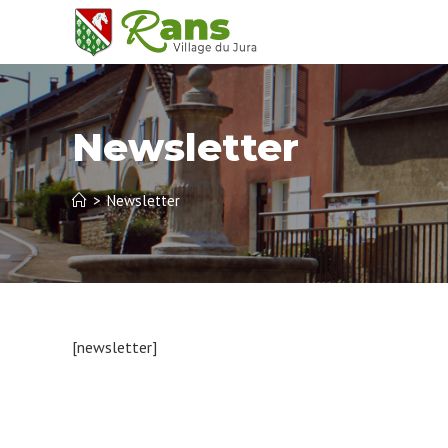
Skip
to
content
Newsletter
>
Newsletter
[newsletter]