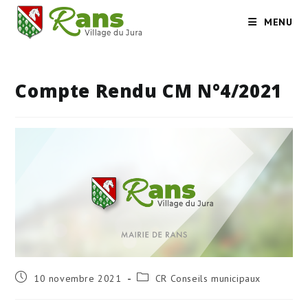
Skip
MENU
to
content
Compte Rendu CM N°4/2021
Publication
Post
10 novembre 2021
CR Conseils municipaux
publiée :
category: