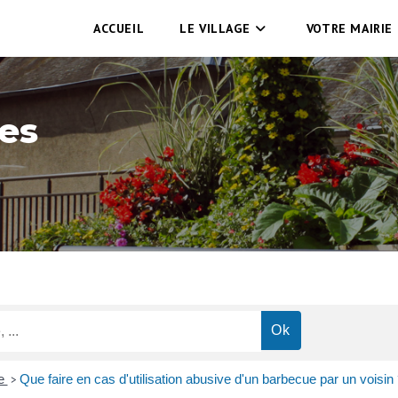
ACCUEIL
LE VILLAGE
VOTRE MAIRIE
es
ge
Que faire en cas d'utilisation abusive d'un barbecue par un voisin
>