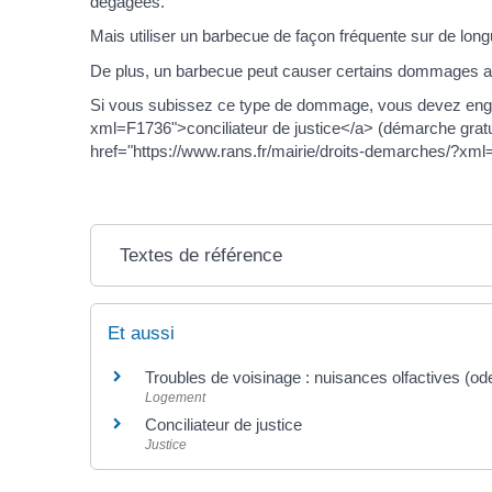
dégagées.
Mais utiliser un barbecue de façon fréquente sur de lon
De plus, un barbecue peut causer certains dommages aux
Si vous subissez ce type de dommage, vous devez engager
xml=F1736">conciliateur de justice</a> (démarche gratui
href="https://www.rans.fr/mairie/droits-demarches/?x
Textes de référence
Et aussi
Troubles de voisinage : nuisances olfactives (od
Logement
Conciliateur de justice
Justice