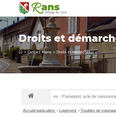
Droits et démarch
>
Contact Mairie
>
Droits et démarches
Accueil particuliers
Logement
Troubles de voisina
>
>