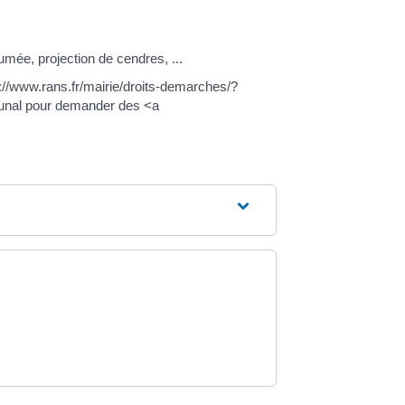
mée, projection de cendres, ...
://www.rans.fr/mairie/droits-demarches/?
ibunal pour demander des <a