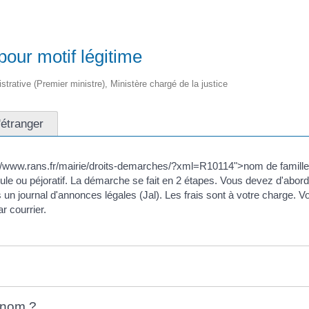
our motif légitime
istrative (Premier ministre), Ministère chargé de la justice
'étranger
/www.rans.fr/mairie/droits-demarches/?xml=R10114">nom de famille</
cule ou péjoratif. La démarche se fait en 2 étapes. Vous devez d'abo
 un journal d'annonces légales (Jal). Les frais sont à votre charge.
r courrier.
 nom ?