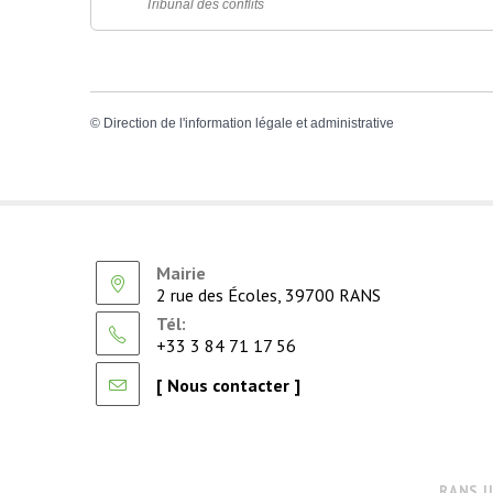
Tribunal des conflits
©
Direction de l'information légale et administrative
Mairie
2 rue des Écoles, 39700 RANS
Tél:
+33 3 84 71 17 56
[ Nous contacter ]
RANS J