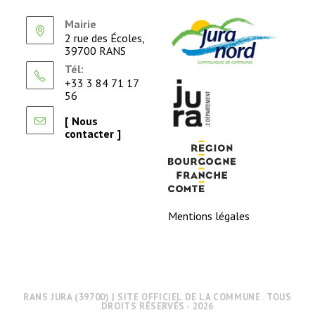
Mairie
2 rue des Écoles,
39700 RANS
Tél:
+33 3 84 71 17
56
[ Nous
contacter ]
Mentions légales
RANS JURA (39700) | SITE OFFICIEL DE LA COMMUNE . TOUS
DROITS RÉSERVÉS - 2026