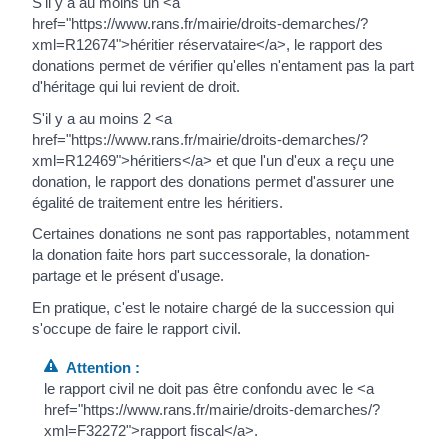
S'il y a au moins un <a
href="https://www.rans.fr/mairie/droits-demarches/?
xml=R12674">héritier réservataire</a>, le rapport des
donations permet de vérifier qu'elles n'entament pas la part
d'héritage qui lui revient de droit.
S'il y a au moins 2 <a
href="https://www.rans.fr/mairie/droits-demarches/?
xml=R12469">héritiers</a> et que l'un d'eux a reçu une
donation, le rapport des donations permet d'assurer une
égalité de traitement entre les héritiers.
Certaines donations ne sont pas rapportables, notamment
la donation faite hors part successorale, la donation-
partage et le présent d'usage.
En pratique, c'est le notaire chargé de la succession qui
s'occupe de faire le rapport civil.
Attention :
le rapport civil ne doit pas être confondu avec le <a
href="https://www.rans.fr/mairie/droits-demarches/?
xml=F32272">rapport fiscal</a>.