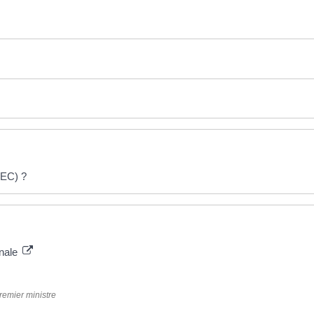
CEC) ?
onale
Premier ministre