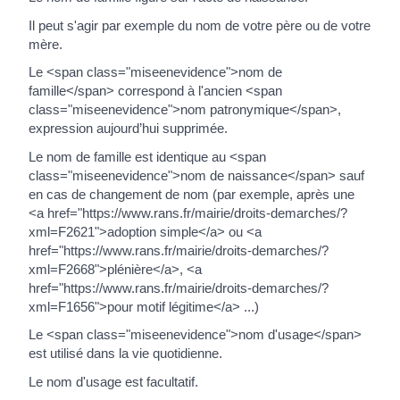
Il peut s'agir par exemple du nom de votre père ou de votre
mère.
Le <span class="miseenevidence">nom de
famille</span> correspond à l'ancien <span
class="miseenevidence">nom patronymique</span>,
expression aujourd’hui supprimée.
Le nom de famille est identique au <span
class="miseenevidence">nom de naissance</span> sauf
en cas de changement de nom (par exemple, après une
<a href="https://www.rans.fr/mairie/droits-demarches/?
xml=F2621">adoption simple</a> ou <a
href="https://www.rans.fr/mairie/droits-demarches/?
xml=F2668">plénière</a>, <a
href="https://www.rans.fr/mairie/droits-demarches/?
xml=F1656">pour motif légitime</a> ...)
Le <span class="miseenevidence">nom d'usage</span>
est utilisé dans la vie quotidienne.
Le nom d'usage est facultatif.